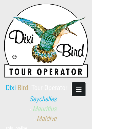
​Dixi
Bird
Tour Operator
Seychelles
-
Mauritius
-
Maldive
solo on-line