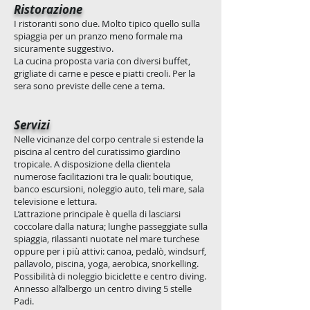
Ristorazione
I ristoranti sono due. Molto tipico quello sulla
spiaggia per un pranzo meno formale ma
sicuramente suggestivo.
La cucina proposta varia con diversi buffet,
grigliate di carne e pesce e piatti creoli. Per la
sera sono previste delle cene a tema.
Servizi
Nelle vicinanze del corpo centrale si estende la
piscina al centro del curatissimo giardino
tropicale. A disposizione della clientela
numerose facilitazioni tra le quali: boutique,
banco escursioni, noleggio auto, teli mare, sala
televisione e lettura.
L’attrazione principale è quella di lasciarsi
coccolare dalla natura; lunghe passeggiate sulla
spiaggia, rilassanti nuotate nel mare turchese
oppure per i più attivi: canoa, pedalò, windsurf,
pallavolo, piscina, yoga, aerobica, snorkelling.
Possibilità di noleggio biciclette e centro diving.
Annesso all’albergo un centro diving 5 stelle
Padi.