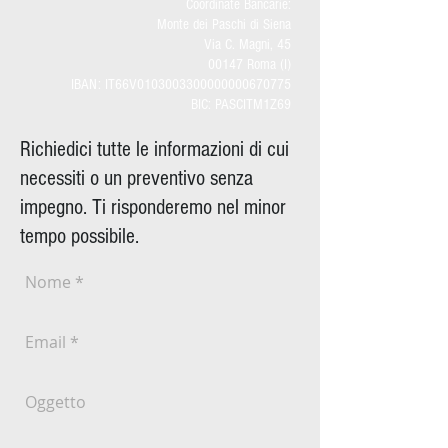
Coordinate Bancarie:
Monte dei Paschi di Siena
Via C. Magni, 45
00147 Roma (I)
IBAN: IT66V0103003300000000670775
BIC: PASCITM1Z69
Richiedici tutte le informazioni di cui
necessiti o un preventivo senza
impegno. Ti risponderemo nel minor
tempo possibile.