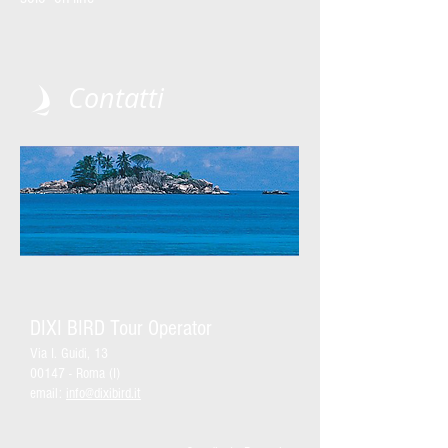
Contatti
DIXI BIRD Tour Operator
Via I. Guidi, 13
00147 - Roma (I)
email:
info@dixibird.it