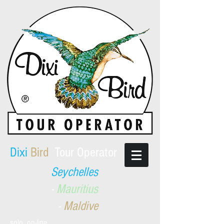
​Dixi
Bird
Tour Operator
Seychelles
-
Mauritius
-
Maldive
solo on-line