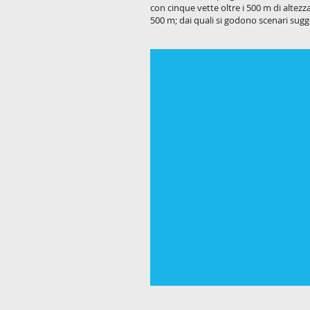
con cinque vette oltre i 500 m di alt
500 m; dai quali si godono scenari sugge
La Belle Tortue Lodge & Res
Scopri
la
struttura