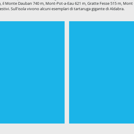
ezza, il Monte Dauban 740 m, Mont-Pot-a-Eau 621 m, Gratte Fesse 515 m, Mo
stivi. Sull'isola vivono alcuni esemplari di tartaruga gigante di Aldabra.
taurant
Hilton Seychelles Labriz R
Scopri
la
struttura