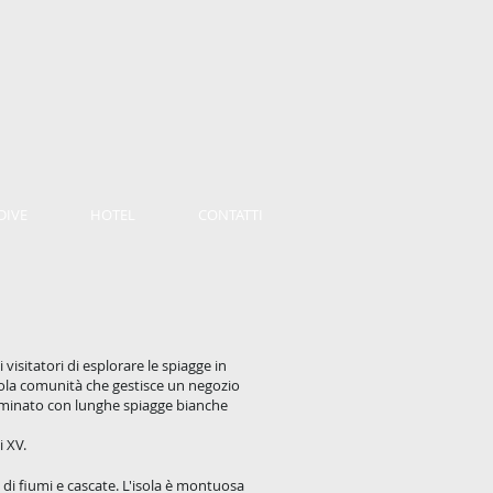
DIVE
HOTEL
CONTATTI
visitatori di esplorare le spiagge in
ccola comunità che gestisce un negozio
aminato con lunghe spiagge bianche
i XV.
a di fiumi e cascate. L'isola è montuosa