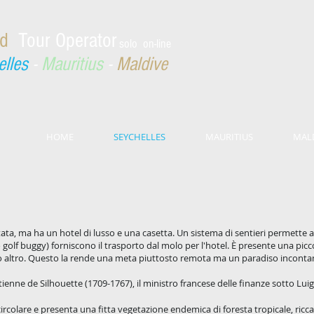
rd
Tour Operator
solo on-line
elles
-
Mauritius
-
Maldive
HOME
SEYCHELLES
MAURITIUS
MAL
tata, ma ha un hotel di lusso e una casetta. Un sistema di sentieri permette ai 
(o golf buggy) forniscono il trasporto dal molo per l'hotel. È presente una pi
o altro. Questo la rende una meta piuttosto remota ma un paradiso incont
enne de Silhouette (1709-1767), il ministro francese delle finanze sotto Luig
 circolare e presenta una fitta vegetazione endemica di foresta tropicale, ricc