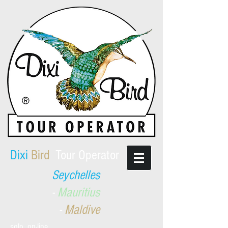
​Dixi
Bird
Tour Operator
Seychelles
-
Mauritius
-
Maldive
solo on-line