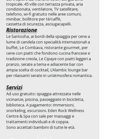
tropicale. 45 ville con terrazza privata, aria
condizionata, ventilatore, TV satellitare,
telefono, wi-fi gratuito nelle aree comuni,
minibar, bollitore per tè/caffè,
cassetta di sicurezza, asciugacapelli.
Ristorazione
Le Santosha, ai bordi della spiaggia per cene a
lume di candela con specialità internazionali a
buffet, Le Combava, ristorante gourmet, per
cene con piatti che fondono cucina francese e
tradizione creola, Le Cipaye con piatti leggeri a
pranzo, serate a tema e adiacente bar con
ampia scelta di cocktail, L’Alambic lounge bar
per rilassanti serate in un’atmosfera romantica.
Servizi
Ad uso gratuito: spiaggia attrezzata nelle
vicinanze, piscina, passeggiate in bicicletta,
biblioteca. A pagamento: immersioni,
snorkeling, escursioni. Eden Rock Wellness
Centre & Spa con sale per massaggi e
trattamenti individuali e di coppia.
Sono accettati bambini di tutte le età.