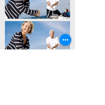
Quota indicativa a partire da
€ 53 a notte
per persona in
4 persone
in appartamento
con 2 stanze ciascuno con
letti doppi
solo pernottamento con "starter