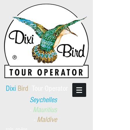
​Dixi
Bird
Tour Operator
Seychelles
-
Mauritius
-
Maldive
solo on-line