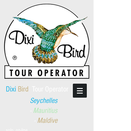
​Dixi
Bird
Tour Operator
Seychelles
-
Mauritius
-
Maldive
solo on-line