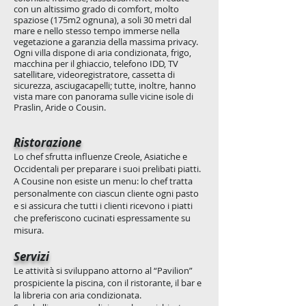
con un altissimo grado di comfort, molto
spaziose (175m2 ognuna), a soli 30 metri dal
mare e nello stesso tempo immerse nella
vegetazione a garanzia della massima privacy.
Ogni villa dispone di aria condizionata, frigo,
macchina per il ghiaccio, telefono IDD, TV
satellitare, videoregistratore, cassetta di
sicurezza, asciugacapelli; tutte, inoltre, hanno
vista mare con panorama sulle vicine isole di
Praslin, Aride o Cousin.
Ristorazione
Lo chef sfrutta influenze Creole, Asiatiche e
Occidentali per preparare i suoi prelibati piatti.
A Cousine non esiste un menu: lo chef tratta
personalmente con ciascun cliente ogni pasto
e si assicura che tutti i clienti ricevono i piatti
che preferiscono cucinati espressamente su
misura.
Servizi
Le attività si sviluppano attorno al “Pavilion”
prospiciente la piscina, con il ristorante, il bar e
la libreria con aria condizionata.